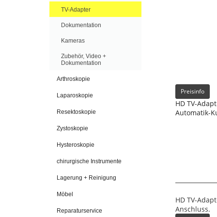
TV-Adapter
Dokumentation
Kameras
Zubehör, Video +
Dokumentation
Arthroskopie
Preisinfo
Laparoskopie
HD TV-Adapte
Automatik-K
Resektoskopie
Zystoskopie
Hysteroskopie
chirurgische Instrumente
Lagerung + Reinigung
Möbel
HD TV-Adapte
Anschluss.
Reparaturservice