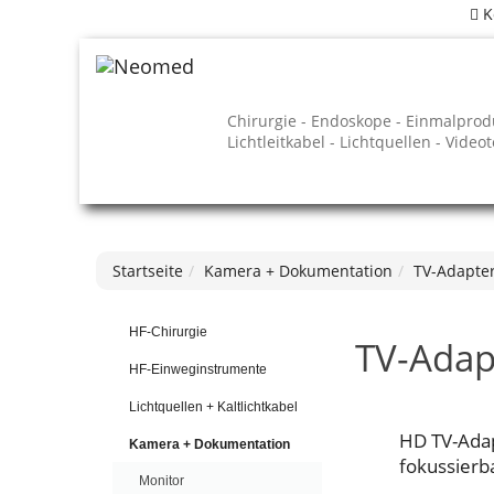
K
Chirurgie - Endoskope - Einmalprod
Lichtleitkabel - Lichtquellen - Video
Startseite
Kamera + Dokumentation
TV-Adapte
HF-Chirurgie
TV-Adap
HF-Einweginstrumente
Lichtquellen + Kaltlichtkabel
HD TV-Adap
Kamera + Dokumentation
fokussierb
Monitor