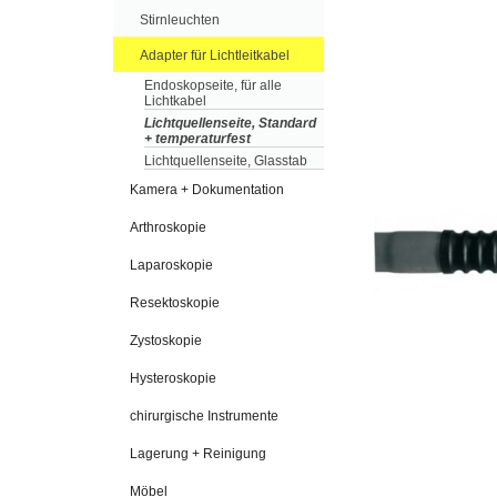
Stirnleuchten
Adapter für Lichtleitkabel
Endoskopseite, für alle
Lichtkabel
Lichtquellenseite, Standard
+ temperaturfest
Lichtquellenseite, Glasstab
Kamera + Dokumentation
Arthroskopie
Laparoskopie
Resektoskopie
Zystoskopie
Hysteroskopie
chirurgische Instrumente
Lagerung + Reinigung
Möbel