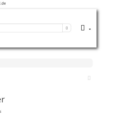
.de
er
s