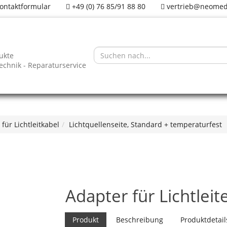
ontaktformular
+49 (0) 76 85/91 88 80
vertrieb@neomed
ukte
technik - Reparaturservice
für Lichtleitkabel
Lichtquellenseite, Standard + temperaturfest
Adapter für Lichtleit
Produkt
Beschreibung
Produktdetail