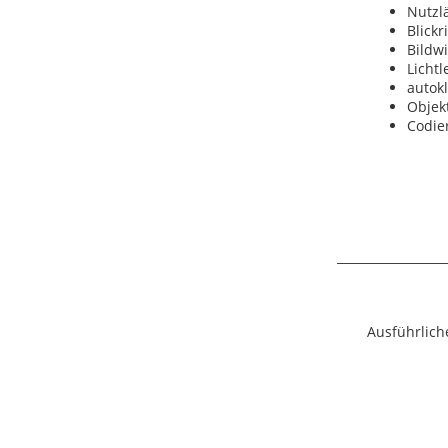
Nutzl
Blickr
Bildwi
Licht
autok
Objekt
Codier
Ausführlich