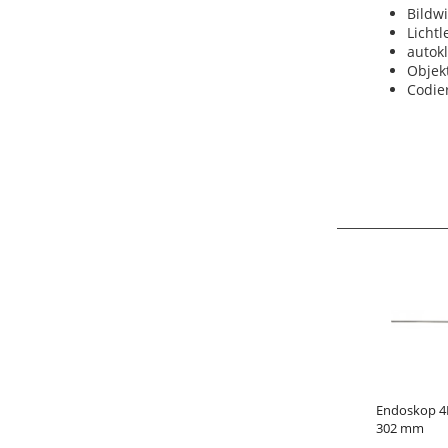
Bildwi
Licht
autok
Objekt
Codie
Endoskop 4K
302 mm