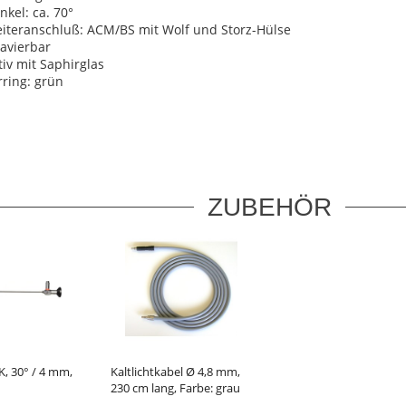
nkel: ca. 70°
leiteranschluß: ACM/BS mit Wolf und Storz-Hülse
lavierbar
iv mit Saphirglas
rring: grün
ZUBEHÖR
, 30° / 4 mm,
Kaltlichtkabel Ø 4,8 mm,
230 cm lang, Farbe: grau