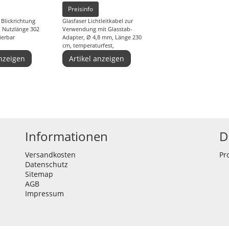
Preisinfo
Blickrichtung
Glasfaser Lichtleitkabel zur
 Nutzlänge 302
Verwendung mit Glasstab-
ierbar
Adapter, Ø 4,8 mm, Länge 230
cm, temperaturfest,
Medizinprodukt;
anzeigen
Artikel anzeigen
Schlauchfarbe: grau
Informationen
D
Versandkosten
Pr
Datenschutz
Sitemap
AGB
Impressum