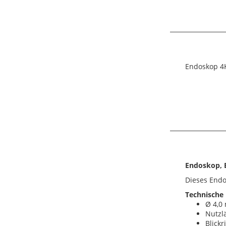
Endoskop 4K
Endoskop, B
Dieses Endo
Technische 
Ø 4,0
Nutzl
Blickr