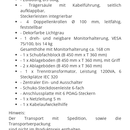
- Trägersäule mit Kabelführung, seitlich
aufklappbar,
Steckerleisten integrierbar
- 4 Doppellenkrollen Ø 100 mm, leitfähig,
feststellbar
- Dekorfarbe Lichtgrau
- 1 dreh- und neigbare Monitorhalterung, VESA
75/100, bis 14 kg
Gesamthöhe mit Monitorhalterung ca. 168 cm
- 1 x Schubfachblock (B 450 mm x T 360 mm)
- 1 x Ablageboden (B 450 mm x T 360 mm), mit Griff
- 2 x Ablageböden (B 450 mm x T 360 mm)
- 1 x Trenntransformator, Leistung 1200VA, 6
Steckplätze IEC 320
- Zentraler Ein- und Ausschalter
- Schuko-Steckdosenleiste 6-fach
- Anschlussplatte mit 6 POAG-Steckern
- 1 x Netzleitung 5 m
- 1 x Kabelaufwickelhilfe
Hinweis:
Der Transport mit Spedition, sowie die
Transportverpackung
sind nicht im Produktpreis enthalten.