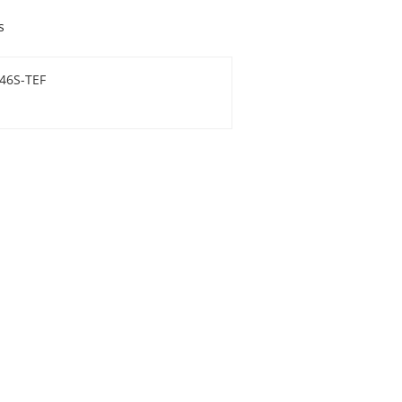
s
046S-TEF