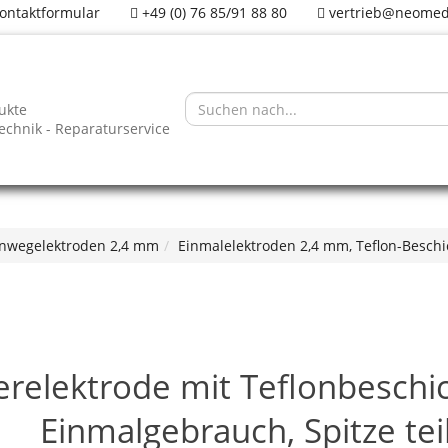
ontaktformular
+49 (0) 76 85/91 88 80
vertrieb@neomed
ukte
technik - Reparaturservice
nwegelektroden 2,4 mm
Einmalelektroden 2,4 mm, Teflon-Besch
relektrode mit Teflonbeschi
Einmalgebrauch, Spitze teil