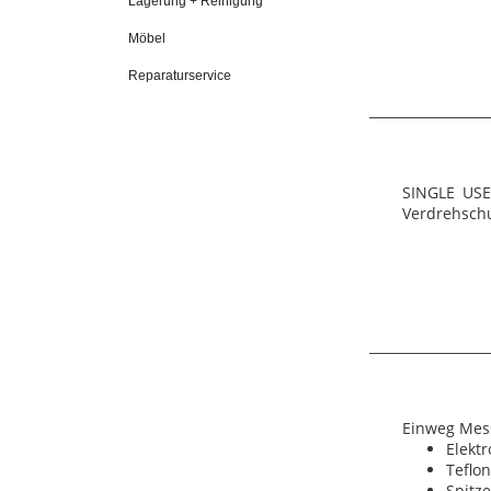
Lagerung + Reinigung
Möbel
Reparaturservice
SINGLE USE,
Verdrehschut
Einweg Mes
Elektr
Teflo
Spitze