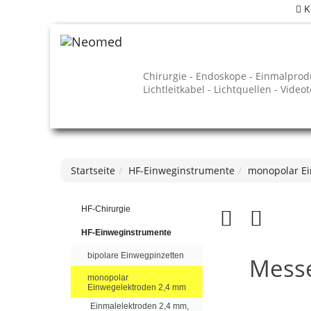
K
Chirurgie - Endoskope - Einmalprod
Lichtleitkabel - Lichtquellen - Video
Startseite
HF-Einweginstrumente
monopolar Ei
HF-Chirurgie
HF-Einweginstrumente
bipolare Einwegpinzetten
Messe
monopolar
Einwegelektroden 2,4 mm
Einmalelektroden 2,4 mm,